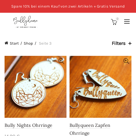
Spare 10% bei einem Kauf von zwei Artikeln + Gratis Versand
0
Filters
Start
Shop
Seite 3
Bully Nights Ohrringe
Bullyqueen Zapfen
Ohrringe