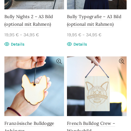
der
Produktseite
gewählt
Bully Nights 2 – A3 Bild
Bully Typografie – A3 Bild
werden
(optional mit Rahmen)
(optional mit Rahmen)
19,95
€
–
34,95
€
19,95
€
–
34,95
€
Dieses
Dieses
Details
Details
Produkt
Produkt
weist
weist
mehrere
mehrere
Varianten
Varianten
auf.
auf.
Die
Die
Optionen
Optionen
können
können
auf
auf
der
der
Produktseite
Produktseite
gewählt
gewählt
Französische Bulldogge
French Bulldog Crew –
werden
werden
Anhänger
Wandschild