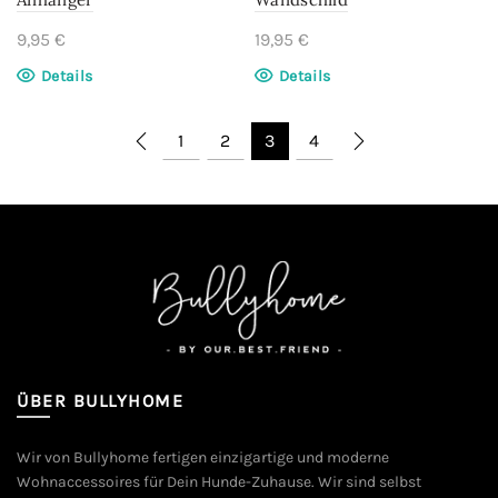
9,95
€
19,95
€
Details
Details
1
2
3
4
ÜBER BULLYHOME
Wir von Bullyhome fertigen einzigartige und moderne
Wohnaccessoires für Dein Hunde-Zuhause. Wir sind selbst