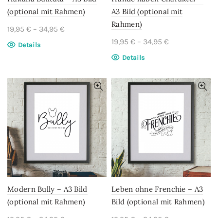
werden
werden
(optional mit Rahmen)
A3 Bild (optional mit
Rahmen)
19,95
€
–
34,95
€
19,95
€
–
34,95
€
Dieses
Details
Produkt
Dieses
Details
weist
Produkt
mehrere
weist
Varianten
mehrere
auf.
Varianten
Die
auf.
Optionen
Die
können
Optionen
auf
können
der
auf
Produktseite
der
gewählt
Produktseite
werden
gewählt
Modern Bully – A3 Bild
Leben ohne Frenchie – A3
werden
(optional mit Rahmen)
Bild (optional mit Rahmen)