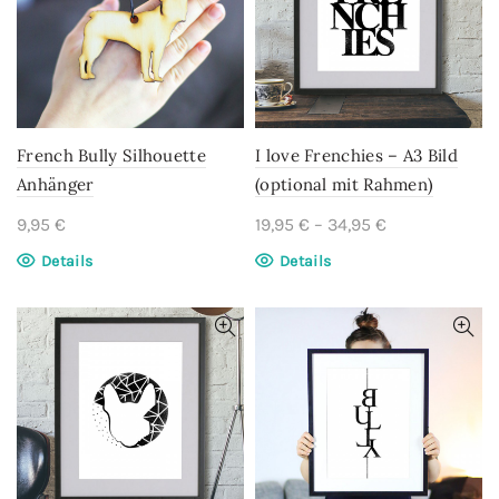
Die
Optionen
können
auf
der
Produktseite
gewählt
French Bully Silhouette
I love Frenchies – A3 Bild
werden
Anhänger
(optional mit Rahmen)
9,95
€
19,95
€
–
34,95
€
Dieses
Details
Details
Produkt
weist
mehrere
Varianten
auf.
Die
Optionen
können
auf